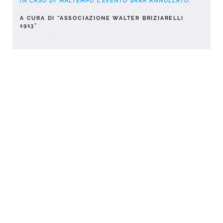
IN CASO DI MALTEMPO L’EVENTO SARÀ ANNULLATO.
A CURA DI "ASSOCIAZIONE WALTER BRIZIARELLI
1913"
Associazione
Walter
Briziarelli
1913
ospita
GIORNATA MONDIALE
DELLO YOGA